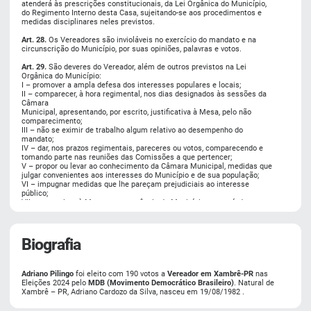
atenderá às prescrições constitucionais, da Lei Orgânica do Município,
do Regimento Interno desta Casa, sujeitando-se aos procedimentos e
medidas disciplinares neles previstos.
Art. 28.
Os Vereadores são invioláveis no exercício do mandato e na
circunscrição do Município, por suas opiniões, palavras e votos.
Art. 29.
São deveres do Vereador, além de outros previstos na Lei
Orgânica do Município:
I – promover a ampla defesa dos interesses populares e locais;
II – comparecer, à hora regimental, nos dias designados às sessões da
Câmara
Municipal, apresentando, por escrito, justificativa à Mesa, pelo não
comparecimento;
III – não se eximir de trabalho algum relativo ao desempenho do
mandato;
IV – dar, nos prazos regimentais, pareceres ou votos, comparecendo e
tomando parte nas reuniões das Comissões a que pertencer;
V – propor ou levar ao conhecimento da Câmara Municipal, medidas que
julgar convenientes aos interesses do Município e de sua população;
VI – impugnar medidas que lhe pareçam prejudiciais ao interesse
público;
VII – comunicar à Mesa a sua ausência do Município, por período
superior a 15 (quinze) dias, especificando o destino com dados que
permitam sua localização;
VIII – zelar pelo cumprimento e progressivo aprimoramento da
legislação municipal, particularmente das instituições democráticas e
Biografia
representativas, e pelas prerrogativas do Poder Legislativo;
IX – exercer o mandato com dignidade e respeito à coisa pública e à
vontade popular;
Adriano Pilingo
foi eleito com 190 votos a
Vereador em Xambrê-PR
nas
X – apresentar-se à Câmara durante as sessões legislativas ordinárias
Eleições 2024 pelo
MDB (Movimento Democrático Brasileiro)
. Natural de
ou extraordinárias e participar das sessões do Plenário e das reuniões
Xambrê – PR, Adriano Cardozo da Silva, nasceu em 19/08/1982 .
das Comissões de que for membro;
XI – honrar o juramento prestado por ocasião da sua posse;
XII – observar os preceitos do Regimento Interno da Câmara Municipal e