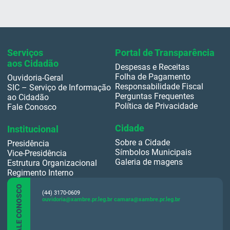
da Lei Orgânica Municipal;
XIII – defender a integralidade do patrimônio público municipal;
XIV – utilizar da publicidade, através da adoção dos recursos públicos,
para auxílio de suas atividades legislativas, nos estritos limites
informativos, educacionais e de orientação social.
§ 1º –
A justificativa prevista no inciso II, deste artigo será deferida ou
Serviços
Portal de Transparência
não pelo Presidente da Mesa.
aos Cidadão
Despesas e Receitas
§ 2º –
Caberá recurso ao Plenário, da decisão emanada do Presidente
prevista no parágrafo anterior, podendo ser mudada pelo voto contrário
Folha de Pagamento
Ouvidoria-Geral
da maioria absoluta dos Vereadores.
Responsabilidade Fiscal
SIC – Serviço de Informação
Perguntas Frequentes
ao Cidadão
Política de Privacidade
Fale Conosco
Cidade
Institucional
Sobre a Cidade
Presidência
Símbolos Municipais
Vice-Presidência
Galeria de magens
Estrutura Organizacional
Regimento Interno
FALE CONOSCO
(44) 3170-0609
ouvidoria@xambre.pr.leg.br
camara@xambre.pr.leg.br