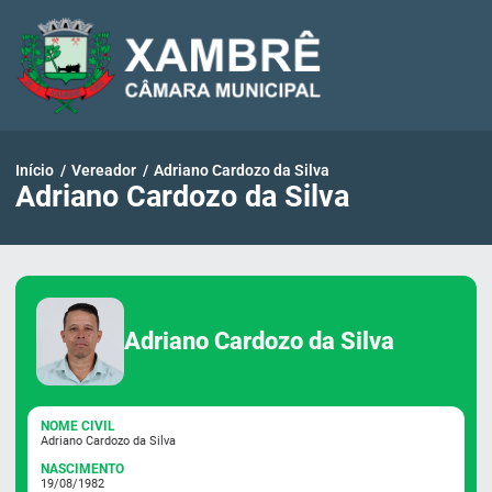
Pular
para
o
conteúdo
Início
/
Vereador
/
Adriano Cardozo da Silva
Adriano Cardozo da Silva
Adriano Cardozo da Silva
NOME CIVIL
Adriano Cardozo da Silva
NASCIMENTO
19/08/1982