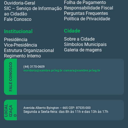
Folha de Pagamento
Ouvidoria-Geral
Responsabilidade Fiscal
SIC – Serviço de Informação
Perguntas Frequentes
ao Cidadão
Política de Privacidade
Fale Conosco
Cidade
Institucional
Sobre a Cidade
Presidência
Símbolos Municipais
Vice-Presidência
Galeria de magens
Estrutura Organizacional
Regimento Interno
FALE CONOSCO
(44) 3170-0609
ouvidoria@xambre.pr.leg.br
camara@xambre.pr.leg.br
O
C
A
L
I
Z
A
Ç
A
Avenida Alberto Byington – 665 CEP: 87535-000
Segunda a Sexta-feira: das 8h às 11h e das 13h às 17h
L
O