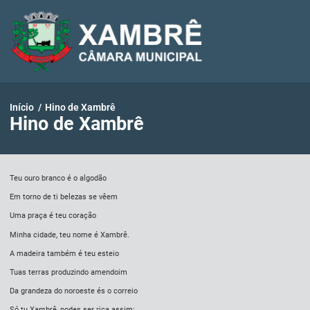
Início
/
Hino de Xambrê
Hino de Xambrê
Teu ouro branco é o algodão
Em torno de ti belezas se vêem
Uma praça é teu coração
Minha cidade, teu nome é Xambrê.
A madeira também é teu esteio
Tuas terras produzindo amendoim
Da grandeza do noroeste és o correio
Só tu Xambrê, podes ser rica assim: