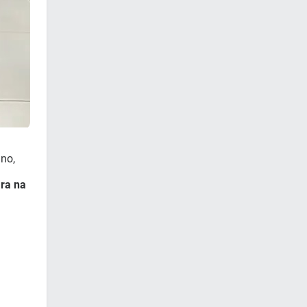
ano,
ira na