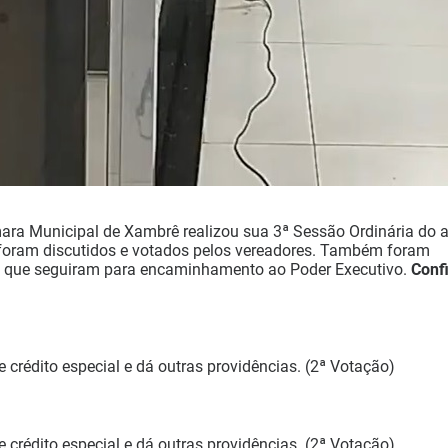
âmara Municipal de Xambrê realizou sua 3ª Sessão Ordinária do 
ei foram discutidos e votados pelos vereadores. Também foram
o que seguiram para encaminhamento ao Poder Executivo.
Conf
e crédito especial e dá outras providências. (2ª Votação)
e crédito especial e dá outras providências. (2ª Votação)