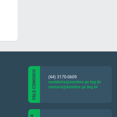
a
FALE CONOSCO
(44) 3170-0609
ouvidoria@xambre.pr.leg.br
camara@xambre.pr.leg.br