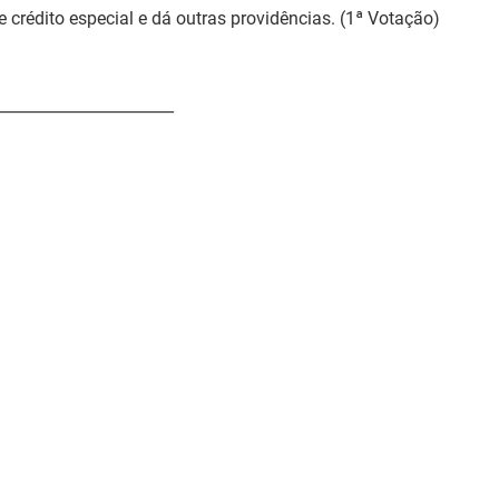
e crédito especial e dá outras providências. (1ª Votação)
_______________________